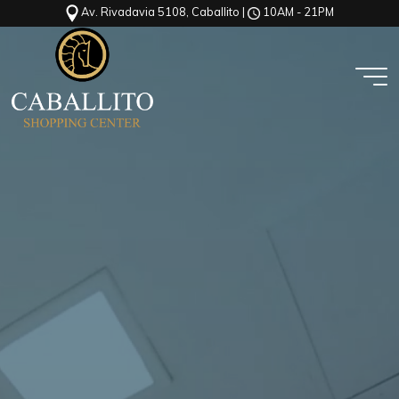
Av. Rivadavia 5108, Caballito |
10AM - 21PM
Saltar
al
contenido