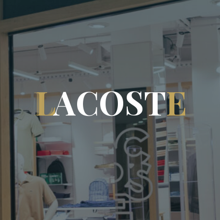
L
A
C
O
S
T
E